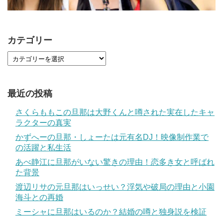
カテゴリー
最近の投稿
さくらももこの旦那は大野くんと噂された実在したキャ
ラクターの真実
かずへーの旦那・しょーたは元有名DJ！映像制作業で
の活躍と私生活
あべ静江に旦那がいない驚きの理由！恋多き女と呼ばれ
た背景
渡辺リサの元旦那はいっせい？浮気や破局の理由と小園
海斗との再婚
ミーシャに旦那はいるのか？結婚の噂と独身説を検証