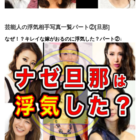
芸能人の浮気相手写真一覧パート②[旦那]
なぜ！？キレイな嫁がおるのに浮気した？パート②↓