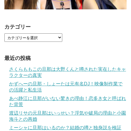
カテゴリー
最近の投稿
さくらももこの旦那は大野くんと噂された実在したキャ
ラクターの真実
かずへーの旦那・しょーたは元有名DJ！映像制作業で
の活躍と私生活
あべ静江に旦那がいない驚きの理由！恋多き女と呼ばれ
た背景
渡辺リサの元旦那はいっせい？浮気や破局の理由と小園
海斗との再婚
ミーシャに旦那はいるのか？結婚の噂と独身説を検証