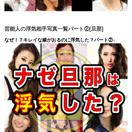
芸能人の浮気相手写真一覧パート②[旦那]
なぜ！？キレイな嫁がおるのに浮気した？パート②↓