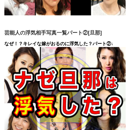
芸能人の浮気相手写真一覧パート②[旦那]
なぜ！？キレイな嫁がおるのに浮気した？パート②↓