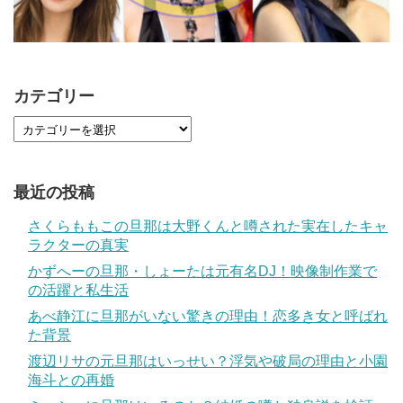
カテゴリー
最近の投稿
さくらももこの旦那は大野くんと噂された実在したキャ
ラクターの真実
かずへーの旦那・しょーたは元有名DJ！映像制作業で
の活躍と私生活
あべ静江に旦那がいない驚きの理由！恋多き女と呼ばれ
た背景
渡辺リサの元旦那はいっせい？浮気や破局の理由と小園
海斗との再婚