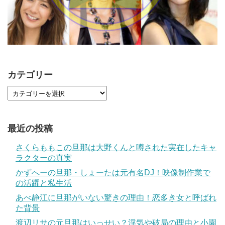
カテゴリー
最近の投稿
さくらももこの旦那は大野くんと噂された実在したキャ
ラクターの真実
かずへーの旦那・しょーたは元有名DJ！映像制作業で
の活躍と私生活
あべ静江に旦那がいない驚きの理由！恋多き女と呼ばれ
た背景
渡辺リサの元旦那はいっせい？浮気や破局の理由と小園