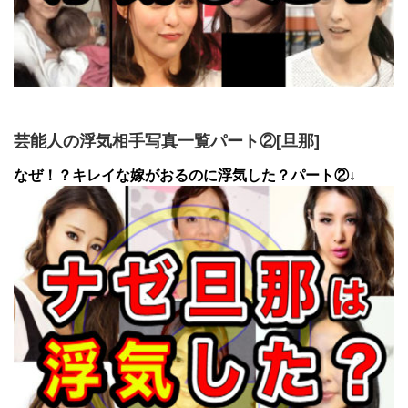
芸能人の浮気相手写真一覧パート②[旦那]
なぜ！？キレイな嫁がおるのに浮気した？パート②↓