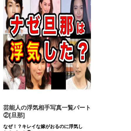
芸能人の浮気相手写真一覧パート
②[旦那]
なぜ！？キレイな嫁がおるのに浮気し