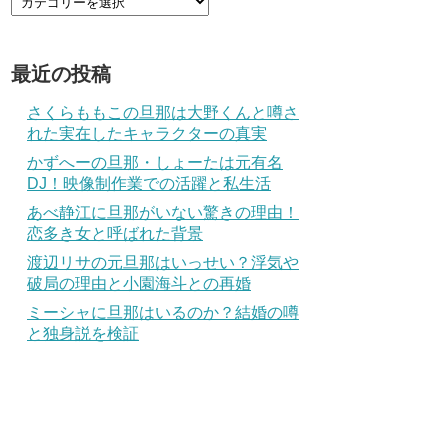
最近の投稿
さくらももこの旦那は大野くんと噂さ
れた実在したキャラクターの真実
かずへーの旦那・しょーたは元有名
DJ！映像制作業での活躍と私生活
あべ静江に旦那がいない驚きの理由！
恋多き女と呼ばれた背景
渡辺リサの元旦那はいっせい？浮気や
破局の理由と小園海斗との再婚
ミーシャに旦那はいるのか？結婚の噂
と独身説を検証