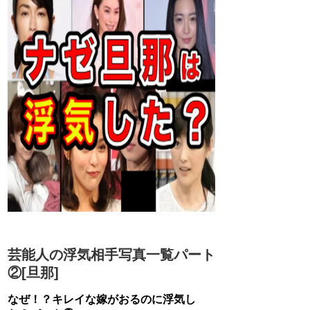
芸能人の浮気相手写真一覧パート
②[旦那]
なぜ！？キレイな嫁がおるのに浮気し