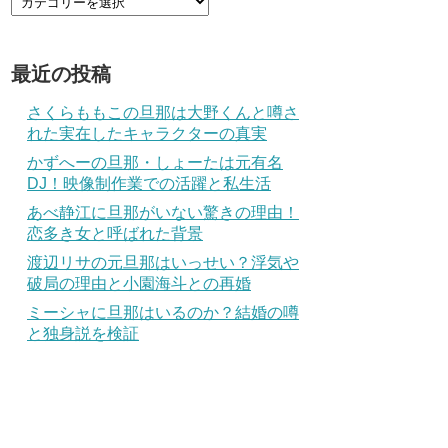
最近の投稿
さくらももこの旦那は大野くんと噂さ
れた実在したキャラクターの真実
かずへーの旦那・しょーたは元有名
DJ！映像制作業での活躍と私生活
あべ静江に旦那がいない驚きの理由！
恋多き女と呼ばれた背景
渡辺リサの元旦那はいっせい？浮気や
破局の理由と小園海斗との再婚
ミーシャに旦那はいるのか？結婚の噂
と独身説を検証