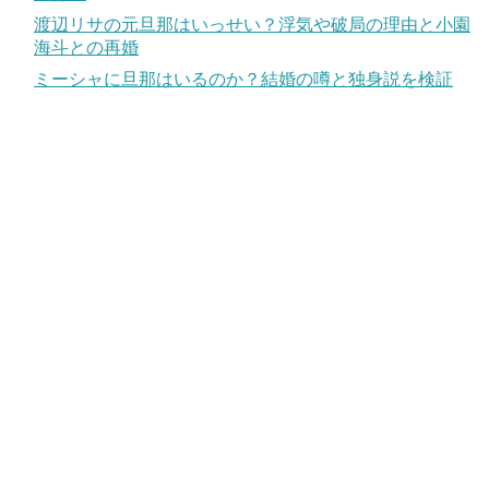
渡辺リサの元旦那はいっせい？浮気や破局の理由と小園
海斗との再婚
ミーシャに旦那はいるのか？結婚の噂と独身説を検証