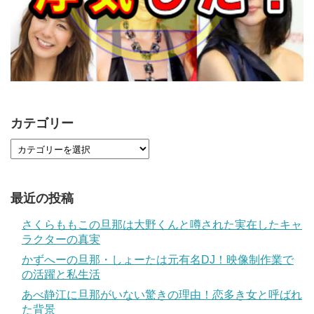
カテゴリー
最近の投稿
さくらももこの旦那は大野くんと噂された実在したキャ
ラクターの真実
かずへーの旦那・しょーたは元有名DJ！映像制作業で
の活躍と私生活
あべ静江に旦那がいない驚きの理由！恋多き女と呼ばれ
た背景