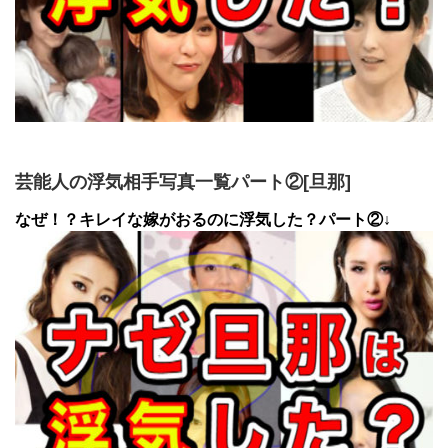
芸能人の浮気相手写真一覧パート②[旦那]
なぜ！？キレイな嫁がおるのに浮気した？パート②↓