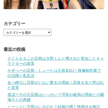
カテゴリー
最近の投稿
さくらももこの旦那は大野くんと噂された実在したキャ
ラクターの真実
かずへーの旦那・しょーたは元有名DJ！映像制作業で
の活躍と私生活
あべ静江に旦那がいない驚きの理由！恋多き女と呼ばれ
た背景
渡辺リサの元旦那はいっせい？浮気や破局の理由と小園
海斗との再婚
ミーシャに旦那はいるのか？結婚の噂と独身説を検証