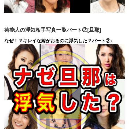
芸能人の浮気相手写真一覧パート②[旦那]
なぜ！？キレイな嫁がおるのに浮気した？パート②↓