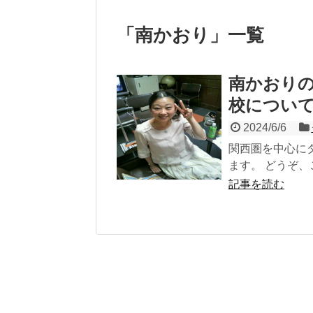
「
南かおり
」
一覧
南かおり
校につい
2024/6/6
関西圏を中心に
ます。 どうぞ
記事を読む