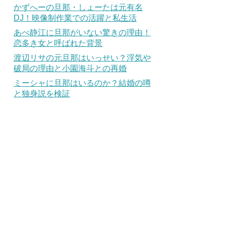
かずへーの旦那・しょーたは元有名
DJ！映像制作業での活躍と私生活
あべ静江に旦那がいない驚きの理由！
恋多き女と呼ばれた背景
渡辺リサの元旦那はいっせい？浮気や
破局の理由と小園海斗との再婚
ミーシャに旦那はいるのか？結婚の噂
と独身説を検証