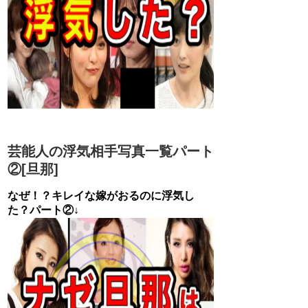
芸能人の浮気相手写真一覧パート
②[旦那]
なぜ！？キレイな嫁がおるのに浮気し
た？パート②↓