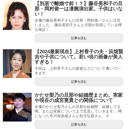
【別居で離婚寸前！？】藤谷美和子の旦
那・岡村俊一は凄腕演出家。子供はいな
い！
女優の藤谷美和子さんの旦那・岡村俊一さんに注目
しました。 藤谷美和子さんと旦那が別居している噂
も検証！
記事を読む
【2024最新現在】上村香子の夫・浜畑賢
吉や子供について。若い頃の画像が美人
すぎる！
今回は、上村香子さんの家族などについて書いてい
きます。
記事を読む
かたせ梨乃の旦那や結婚歴まとめ。実家
や現在の成宮寛貴との関係について
女優のかたせ梨乃さんの旦那や結婚歴、結婚してる
噂。または実家についてまで言及していきます。 噂
になった市川海老蔵さんと松方弘樹さん、そ...
記事を読む