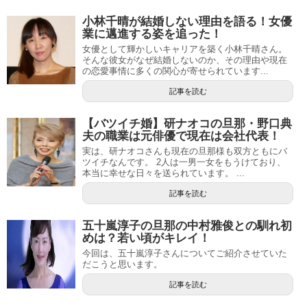
小林千晴が結婚しない理由を語る！女優
業に邁進する姿を追った！
女優として輝かしいキャリアを築く小林千晴さん。
そんな彼女がなぜ結婚しないのか、その理由や現在
の恋愛事情に多くの関心が寄せられています...
記事を読む
【バツイチ婚】研ナオコの旦那・野口典
夫の職業は元俳優で現在は会社代表！
実は、研ナオコさんも現在の旦那様も双方ともにバ
ツイチなんです。 2人は一男一女をもうけており、
本当に幸せな日々を送られています。 ...
記事を読む
五十嵐淳子の旦那の中村雅俊との馴れ初
めは？若い頃がキレイ！
今回は、五十嵐淳子さんについてご紹介させていた
だこうと思います。
記事を読む