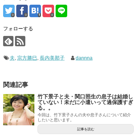
0
0
0
フォローする
夫
,
宗方勝巳
,
長内美那子
dannna
関連記事
竹下景子と夫・関口照生の息子は結婚し
ていない！未だに小遣いって過保護すぎ
る。。
今回は、竹下景子さんの夫や息子さんについて紹介
したいと思います。
記事を読む