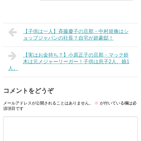
【子供は一人】斉藤慶子の旦那・中村規脩はシ
ョップジャパンの社長？自宅が超豪邸！
【実はお金持ち？】小原正子の旦那・マック鈴
木は元メジャーリーガー！子供は息子2人、娘1
人。
コメントをどうぞ
メールアドレスが公開されることはありません。
※
が付いている欄は必
須項目です