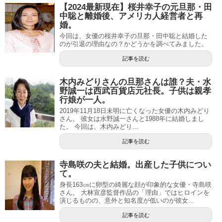
【2024最新現在】桜井幸子の元旦那・田
中聡と離婚後、アメリカ人経営者と再
婚。
今回は、女優の桜井幸子の旦那・田中聡と結婚した
のが引退の理由なの？かどうかを調べてみました。
記事を読む
木内みどりさんの旦那さんは誰？夫・水
野誠一は西武百貨店元社長。子供は親孝
行娘が一人。
2019年11月18日未明に亡くなった女優の木内みどり
さん。 彼女は水野誠一さんと1988年に結婚しまし
た。 今回は、木内みどり...
記事を読む
寺島咲の夫と結婚。出産した子供につい
て。
身長163㎝に卵型の綺麗な顔が印象的な女優・寺島咲
さん。 大林宣彦監督作品の「理由」ではヒロインを
演じるものの、意外と知名度が低いのが彼女...
記事を読む