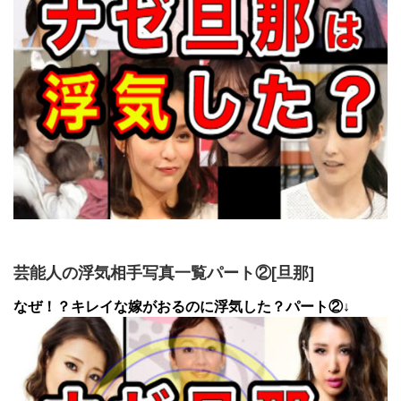
芸能人の浮気相手写真一覧パート②[旦那]
なぜ！？キレイな嫁がおるのに浮気した？パート②↓