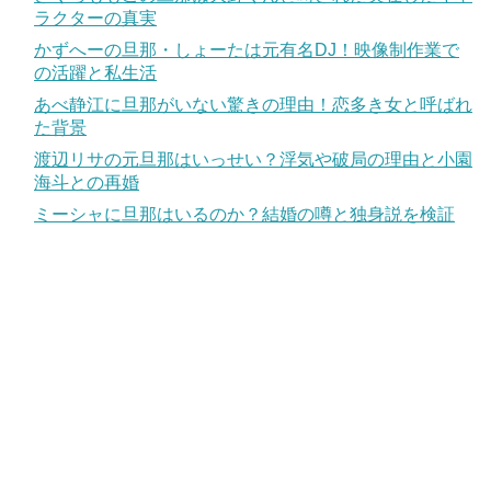
ラクターの真実
かずへーの旦那・しょーたは元有名DJ！映像制作業で
の活躍と私生活
あべ静江に旦那がいない驚きの理由！恋多き女と呼ばれ
た背景
渡辺リサの元旦那はいっせい？浮気や破局の理由と小園
海斗との再婚
ミーシャに旦那はいるのか？結婚の噂と独身説を検証