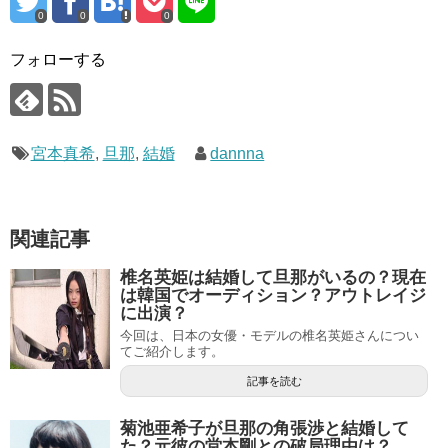
0
0
0
フォローする
宮本真希
,
旦那
,
結婚
dannna
関連記事
椎名英姫は結婚して旦那がいるの？現在
は韓国でオーディション？アウトレイジ
に出演？
今回は、日本の女優・モデルの椎名英姫さんについ
てご紹介します。
記事を読む
菊池亜希子が旦那の角張渉と結婚して
た？元彼の堂本剛との破局理由は？