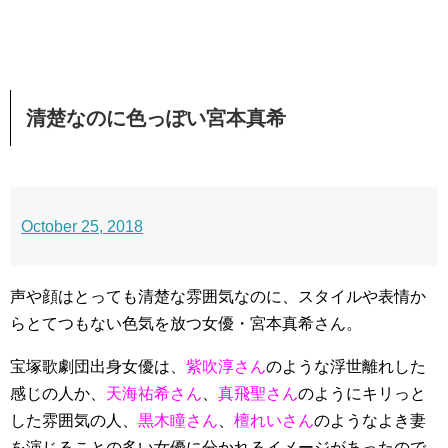
清楚なのに色っぽい宮本真希
October 25, 2018
声や顔はとっても清楚な雰囲気なのに、スタイルや表情か
らとてつもない色気を放つ女優・宮本真希さん。
宝塚歌劇団出身女優は、
紫吹淳さん
のような浮世離れした
感じの人か、
天海祐希さん
、
真飛聖さん
のようにキリっと
した雰囲気の人、
黒木瞳さん
、
檀れいさん
のようなよき妻
を演じることの多い女優に分かれるイメージがあったので