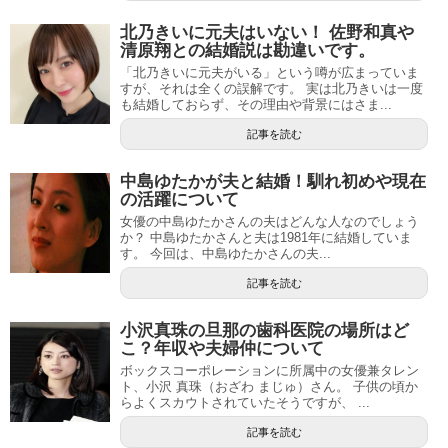
北乃きいに元夫はいない！ 佐野和真や
清原翔との結婚説は勘違いです。
「北乃きいに元夫がいる」という噂が広まっていま
すが、それは全くの誤解です。 実は北乃きいは一度
も結婚しておらず、その理由や背景にはさま...
記事を読む
中島ゆたかが夫と結婚！馴れ初めや現在
の活躍について
女優の中島ゆたかさんの夫はどんな人なのでしょう
か？ 中島ゆたかさんと夫は1981年に結婚していま
す。 今回は、中島ゆたかさんの夫...
記事を読む
小沢真珠の旦那の歯科医院の場所はど
こ？年収や夫婦仲について
ボックスコーポレーションに所属中の女優兼タレン
ト、小沢 真珠（おざわ まじゅ）さん。 子供の頃か
らよくスカウトされていたそうですが、 ...
記事を読む