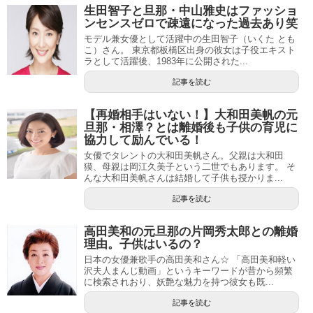
生田智子と旦那・中山雅史はファッショ
ンセンスゼロで疎遠になった過去あり笑
モデル兼女優として活躍中の生田智子（いくた とも
こ）さん。 東京都板橋区出身の彼女は子役エキスト
ラとして活躍後、1983年に公開された...
記事を読む
【再婚相手はいない！】大和田美帆の元
旦那・相澤？とは離婚後も子供の育児に
協力して励んでいる！
女優でタレントの大和田美帆さん。父親は大和田
獏、母親は岡江久美子という二世でもあります。 そ
んな大和田美帆さんは結婚して子供も授かりま...
記事を読む
高田美和の元旦那の片岡秀太郎との離婚
理由。子供はいるの？
日本の女優兼歌手の高田美和さん☆ 「高田美和軽い
沢夫人まんじ動画」というキーワードが昔から頻繁
に検索されおり、妖艶な魅力を持つ彼女も既...
記事を読む