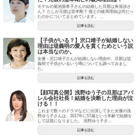
モデルの菊池亜希子さんの結婚した旦那は角張渉さ
ん？ たしか元彼は堂本剛？ 彼との破局理由は何だっ
たのかについてまとめています。 ...
記事を読む
【子供がいる？】沢口靖子が結婚しない
理由は堤義明の愛人を貫くためという説
は本当なのか。
女優・沢口靖子さんが結婚しない理由や、旦那は堤
義明で子供がいるいう噂についても調べてみまし
た。
記事を読む
【顔写真公開】浅野ゆう子の旦那はアパ
レル会社社長！結婚を決断した理由が泣
ける！！
これまで数々のドラマなどに出演してきた女優の浅
野ゆう子さんは、2017年に57歳という年齢で結婚を
して話題になりました。 浅野ゆう子さ...
記事を読む