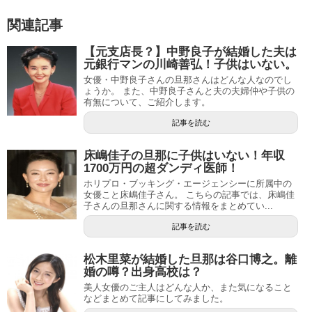
関連記事
【元支店長？】中野良子が結婚した夫は
元銀行マンの川崎善弘！子供はいない。
女優・中野良子さんの旦那さんはどんな人なのでし
ょうか。 また、中野良子さんと夫の夫婦仲や子供の
有無について、ご紹介します。
記事を読む
床嶋佳子の旦那に子供はいない！年収
1700万円の超ダンディ医師！
ホリプロ・ブッキング・エージェンシーに所属中の
女優こと床嶋佳子さん。 こちらの記事では、床嶋佳
子さんの旦那さんに関する情報をまとめてい...
記事を読む
松木里菜が結婚した旦那は谷口博之。離
婚の噂？出身高校は？
美人女優のご主人はどんな人か、また気になること
などまとめて記事にしてみました。