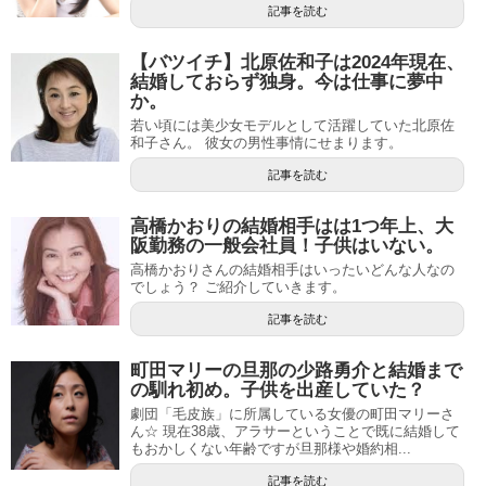
記事を読む
【バツイチ】北原佐和子は2024年現在、
結婚しておらず独身。今は仕事に夢中
か。
若い頃には美少女モデルとして活躍していた北原佐
和子さん。 彼女の男性事情にせまります。
記事を読む
高橋かおりの結婚相手はは1つ年上、大
阪勤務の一般会社員！子供はいない。
高橋かおりさんの結婚相手はいったいどんな人なの
でしょう？ ご紹介していきます。
記事を読む
町田マリーの旦那の少路勇介と結婚まで
の馴れ初め。子供を出産していた？
劇団「毛皮族」に所属している女優の町田マリーさ
ん☆ 現在38歳、アラサーということで既に結婚して
もおかしくない年齢ですが旦那様や婚約相...
記事を読む