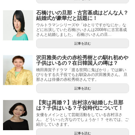
石橋けいの旦那・古宮基成はどんな人？
結婚式が豪華だと話題に！
ウルトラマンシリーズや「ゆとりですがなにか」な
どに出演していた石橋けいさんは2008年に古宮基成
さんと結婚しました。 石橋けいさんの旦...
記事を読む
沢田雅美の夫の赤松秀樹との馴れ初めや
子供はいるの？在日韓国人の噂は？
橋田壽賀子ドラマ「渡る世間に鬼ばかり」では嫁い
びりをする久子役でもお馴染みの沢田雅美さん。 旦
那さんは俳優の赤松秀樹さんです。
記事を読む
【実は再婚？】吉村涼が結婚した旦那
は？子供はいる？子役時代について！
女優をメインとして芸能活動をしている吉村涼さ
ん。 どういった方なのでしょうか！？ それでは、ご
紹介していきます。
記事を読む