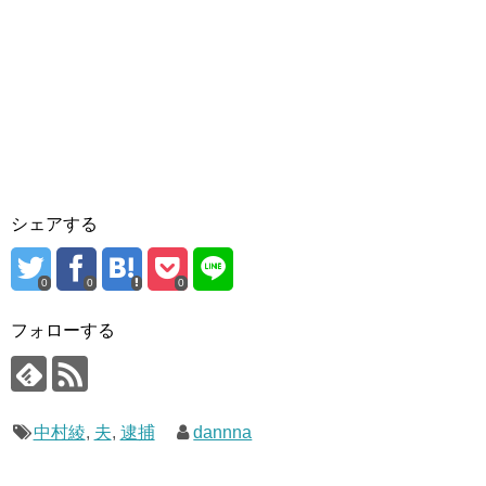
シェアする
0
0
0
フォローする
中村綾
,
夫
,
逮捕
dannna