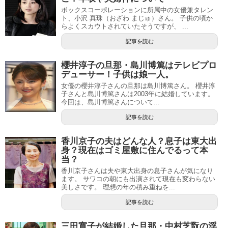
ボックスコーポレーションに所属中の女優兼タレン
ト、小沢 真珠（おざわ まじゅ）さん。 子供の頃か
らよくスカウトされていたそうですが、 ...
記事を読む
櫻井淳子の旦那・島川博篤はテレビプロ
デューサー！子供は娘一人。
女優の櫻井淳子さんの旦那は島川博篤さん。 櫻井淳
子さんと島川博篤さんは2003年に結婚しています。
今回は、島川博篤さんについて...
記事を読む
香川京子の夫はどんな人？息子は東大出
身？現在はゴミ屋敷に住んでるって本
当？
香川京子さんは夫や東大出身の息子さんが気になり
ます。 サワコの朝にも出演されて現在も変わらない
美しさです。 理想の年の積み重ねを...
記事を読む
三田寛子が結婚した旦那・中村芝翫の浮