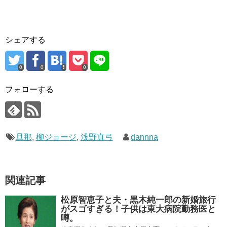
シェアする
0
0
0
フォローする
旦那
,
柳ジョージ
,
浅野真弓
dannna
関連記事
松原智恵子と夫・黒木純一郎の新婚旅行
がスゴすぎる！子供は東大病院勤務医と
噂。