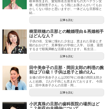
岐阜県生まれ、愛知県名古屋市育ちの大ベテラン女
優、松原智恵子さん。もう既にお孫さんがいてもお
かしくない頃かと思いますが、一体どんな旦那様と
結...
記事を読む
樹里咲穂の旦那との離婚理由＆再婚相手
はどんな人？
子供の頃、宝塚に憧れた少女は、恵まれた容姿と才
能のおかげで、見事憧れの学校に入学。 以後、退団
するまで順風満帆な活躍を続けます。 私生活...
記事を読む
田中美奈子の旦那・岡田太郎の料理の腕
前はプロ級！子供は息子と娘の2人。
女優の田中美奈子さんは2007年に俳優の岡田太郎さ
んと結婚。 2人の子供にも恵まれております。 今回
は、田中美奈子さんの旦那・岡...
記事を読む
小沢真珠の旦那の歯科医院の場所はど
こ？年収や夫婦仲について