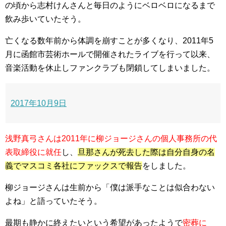
の頃から志村けんさんと毎日のようにベロベロになるまで
飲み歩いていた
そう。
亡くなる数年前から体調を崩すことが多くなり、2011年5
月に函館市芸術ホールで開催されたライブを行って以来、
音楽活動を休止しファンクラブも閉鎖してしまいました。
2017年10月9日
浅野真弓さんは2011年に柳ジョージさんの個人事務所の代
表取締役に就任
し、
旦那さんが死去した際は自分自身の名
義でマスコミ各社にファックスで報告
をしました。
柳ジョージさんは生前から
「僕は派手なことは似合わない
よね」
と語っていたそう。
最期も静かに終えたいという希望があったようで
密葬に