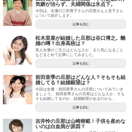
気癖が治らず、夫婦関係は氷点下。
今回は、女優の三田寛子さんの旦那さんと息子さん
について紹介します。
記事を読む
松木里菜が結婚した旦那は谷口博之。離
婚の噂？出身高校は？
美人女優のご主人はどんな人か、また気になること
などまとめて記事にしてみました。
記事を読む
前田亜季の旦那はどんな人？そもそも結
婚してる？結婚願望は？
今回は女優・前田亜季さんの旦那についてみていき
ましょう。 前田亜季さんの旦那はどんな人か、そも
そも結婚してるのか、結婚願望があるのかも...
記事を読む
吉井怜の旦那は山崎樹範！子供を産めな
いのは白血病が原因？