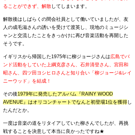
ることができず、解散
してしまいます。
解散後はしばらくの間会社員として働いていましたが、友
人の成毛滋さんの誘いを受けて
渡英し、現地のミュージシ
ャンと交流したことをきっかけに再び音楽活動を再開
した
そうです。
イギリスから帰国した1975年に柳ジョージさんは
広島でバ
ンド活動をしていた上綱克彦さん、石井清登さん、宮田和
昭さん、四ツ田ヨシヒロさんと知り合い「柳ジョージ&レイ
ニーウッド」を結成！
その後
1979年に発売したアルバム『RAINY WOOD
AVENUE』はオリコンチャートでなんと初登場1位を獲得
し
たんだとか。
一度は音楽の道をリタイアしていた柳さんでしたが、再挑
戦することを決意して本当に良かったですね★