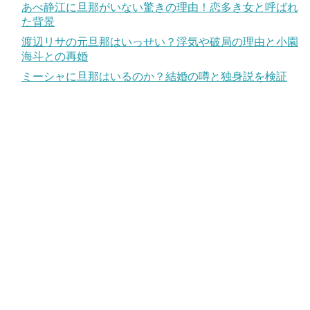
あべ静江に旦那がいない驚きの理由！恋多き女と呼ばれ
た背景
渡辺リサの元旦那はいっせい？浮気や破局の理由と小園
海斗との再婚
ミーシャに旦那はいるのか？結婚の噂と独身説を検証