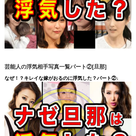
芸能人の浮気相手写真一覧パート②[旦那]
なぜ！？キレイな嫁がおるのに浮気した？パート②↓