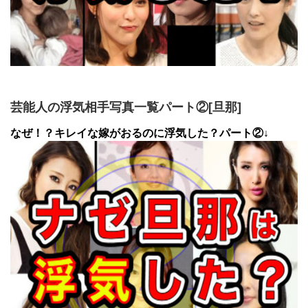
芸能人の浮気相手写真一覧パート②[旦那]
なぜ！？キレイな嫁がおるのに浮気した？パート②↓