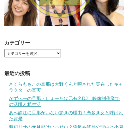
カテゴリー
最近の投稿
さくらももこの旦那は大野くんと噂された実在したキャ
ラクターの真実
かずへーの旦那・しょーたは元有名DJ！映像制作業で
の活躍と私生活
あべ静江に旦那がいない驚きの理由！恋多き女と呼ばれ
た背景
渡辺リサの元旦那はいっせい？浮気や破局の理由と小園