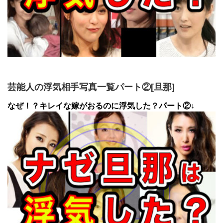
芸能人の浮気相手写真一覧パート②[旦那]
なぜ！？キレイな嫁がおるのに浮気した？パート②↓