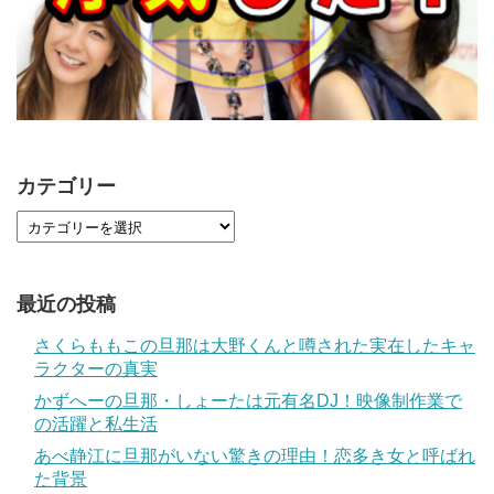
カテゴリー
最近の投稿
さくらももこの旦那は大野くんと噂された実在したキャ
ラクターの真実
かずへーの旦那・しょーたは元有名DJ！映像制作業で
の活躍と私生活
あべ静江に旦那がいない驚きの理由！恋多き女と呼ばれ
た背景