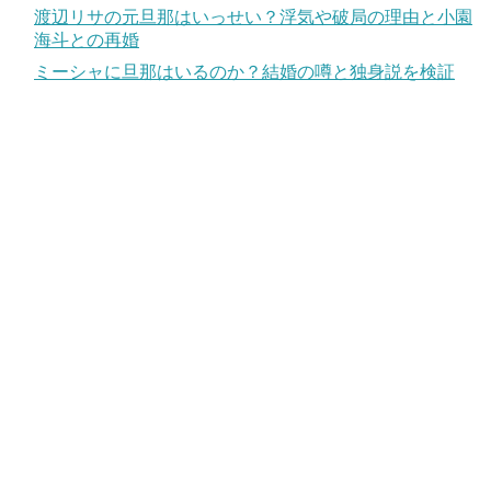
渡辺リサの元旦那はいっせい？浮気や破局の理由と小園
海斗との再婚
ミーシャに旦那はいるのか？結婚の噂と独身説を検証