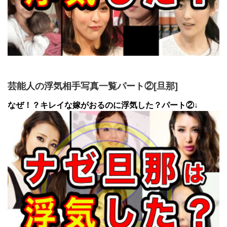
芸能人の浮気相手写真一覧パート②[旦那]
なぜ！？キレイな嫁がおるのに浮気した？パート②↓