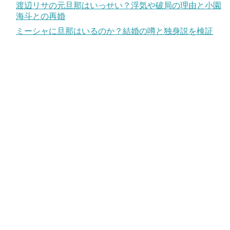
渡辺リサの元旦那はいっせい？浮気や破局の理由と小園
海斗との再婚
ミーシャに旦那はいるのか？結婚の噂と独身説を検証