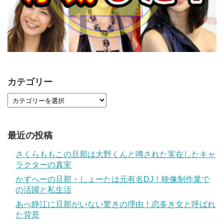
カテゴリー
最近の投稿
さくらももこの旦那は大野くんと噂された実在したキャ
ラクターの真実
かずへーの旦那・しょーたは元有名DJ！映像制作業で
の活躍と私生活
あべ静江に旦那がいない驚きの理由！恋多き女と呼ばれ
た背景