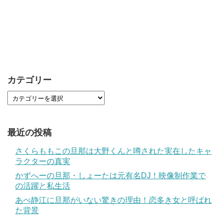
カテゴリー
最近の投稿
さくらももこの旦那は大野くんと噂された実在したキャ
ラクターの真実
かずへーの旦那・しょーたは元有名DJ！映像制作業で
の活躍と私生活
あべ静江に旦那がいない驚きの理由！恋多き女と呼ばれ
た背景