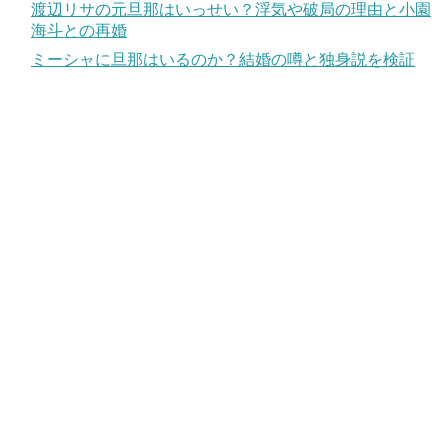
渡辺リサの元旦那はいっせい？浮気や破局の理由と小園
海斗との再婚
ミーシャに旦那はいるのか？結婚の噂と独身説を検証