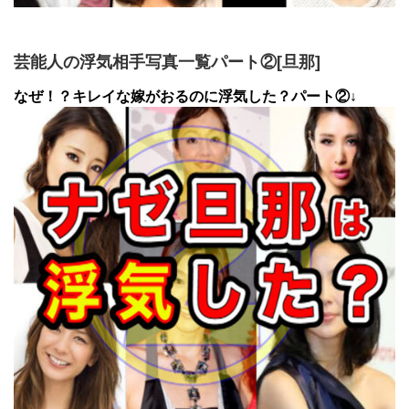
芸能人の浮気相手写真一覧パート②[旦那]
なぜ！？キレイな嫁がおるのに浮気した？パート②↓