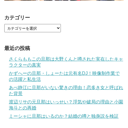
カテゴリー
最近の投稿
さくらももこの旦那は大野くんと噂された実在したキャ
ラクターの真実
かずへーの旦那・しょーたは元有名DJ！映像制作業で
の活躍と私生活
あべ静江に旦那がいない驚きの理由！恋多き女と呼ばれ
た背景
渡辺リサの元旦那はいっせい？浮気や破局の理由と小園
海斗との再婚
ミーシャに旦那はいるのか？結婚の噂と独身説を検証