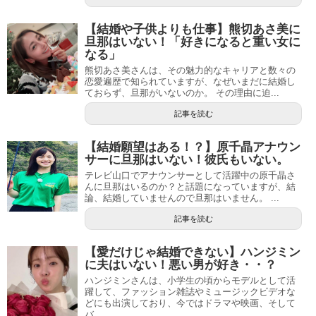
【結婚や子供よりも仕事】熊切あさ美に
旦那はいない！「好きになると重い女に
なる」
熊切あさ美さんは、その魅力的なキャリアと数々の
恋愛遍歴で知られていますが、なぜいまだに結婚し
ておらず、旦那がいないのか。 その理由に迫...
記事を読む
【結婚願望はある！？】原千晶アナウン
サーに旦那はいない！彼氏もいない。
テレビ山口でアナウンサーとして活躍中の原千晶さ
んに旦那はいるのか？と話題になっていますが、結
論、結婚していませんので旦那はいません。 ...
記事を読む
【愛だけじゃ結婚できない】ハンジミン
に夫はいない！悪い男が好き・・？
ハンジミンさんは、小学生の頃からモデルとして活
躍して、ファッション雑誌やミュージックビデオな
どにも出演しており、今ではドラマや映画、そして
バ...