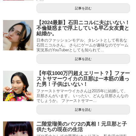
記事を読む
【2024最新】石田ニコルに夫はいない！
不倫疑惑まで浮上している早乙女友貴と
結婚か。
日本のファッションモデル、タレントとして有名な
石田ニコルさん。 さらにゲームが趣味なのでゲーム
実況系のYouTuberとしても知られて...
記事を読む
【年収1000万円超えエリート？】ファー
ストサマーウイカの旦那は一本筋の通っ
た男！子供はいない！
ファーストサマーウイカさんは2015年に結婚して、
旦那さんがいます。 いったい、どんな旦那さんなの
でしょうか。 ファーストサマー...
記事を読む
二階堂瑠美のバツ2の真相！元旦那と子
供たちの現在の生活