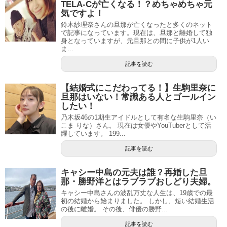
TELA-Cが亡くなる！？めちゃめちゃ元
気ですよ！
鈴木紗理奈さんの旦那が亡くなったと多くのネット
で記事になっています。現在は、旦那と離婚して独
身となっていますが、元旦那との間に子供が1人い
ま...
記事を読む
【結婚式にこだわってる！】生駒里奈に
旦那はいない！常識ある人とゴールイン
したい！
乃木坂46の1期生アイドルとして有名な生駒里奈（い
こま りな）さん。 現在は女優やYouTuberとして活
躍しています。 199...
記事を読む
キャシー中島の元夫は誰？再婚した旦
那・勝野洋とはラブラブおしどり夫婦。
キャシー中島さんの波乱万丈な人生は、19歳での最
初の結婚から始まりました。 しかし、短い結婚生活
の後に離婚。 その後、俳優の勝野...
記事を読む