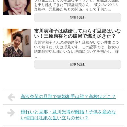
プロ雀士としての華麗なキャリアと、私生活の波乱
を乗り越えてきた二階堂瑠美さん。 彼女のバツ2の
真相や、元旦那たちとの関係、そして子供た...
記事を読む
市川実和子は結婚しておらず旦那はいな
い！三原康裕との破局で燃え尽きた？
市川実和子さんの結婚願望と旦那がいない理由につ
いて知りたい方は必見です。この記事では、彼女の
結婚願望や旦那がいない理由についてを明かし、詳
し...
記事を読む
高沢奈苗の旦那で結婚相手は誰？高校はどこ？
檀れいと旦那・及川光博が離婚！子供を産めな
い理由は壮絶な生い立ちのせい？