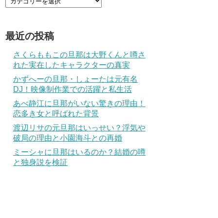
最近の投稿
さくらももこの旦那は大野くんと噂さ
れた実在したキャラクターの真実
かずへーの旦那・しょーたは元有名
DJ！映像制作業での活躍と私生活
あべ静江に旦那がいない驚きの理由！
恋多き女と呼ばれた背景
渡辺リサの元旦那はいっせい？浮気や
破局の理由と小園海斗との再婚
ミーシャに旦那はいるのか？結婚の噂
と独身説を検証