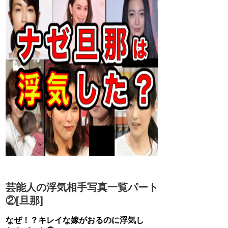
芸能人の浮気相手写真一覧パート
②[旦那]
なぜ！？キレイな嫁がおるのに浮気し