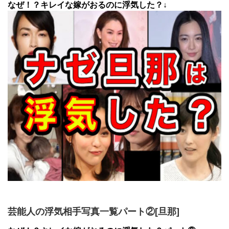
なぜ！？キレイな嫁がおるのに浮気した？↓
芸能人の浮気相手写真一覧パート②[旦那]