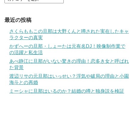
最近の投稿
さくらももこの旦那は大野くんと噂された実在したキャ
ラクターの真実
かずへーの旦那・しょーたは元有名DJ！映像制作業で
の活躍と私生活
あべ静江に旦那がいない驚きの理由！恋多き女と呼ばれ
た背景
渡辺リサの元旦那はいっせい？浮気や破局の理由と小園
海斗との再婚
ミーシャに旦那はいるのか？結婚の噂と独身説を検証