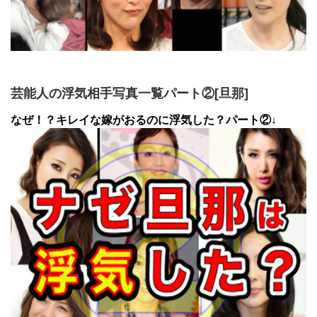
芸能人の浮気相手写真一覧パート②[旦那]
なぜ！？キレイな嫁がおるのに浮気した？パート②↓