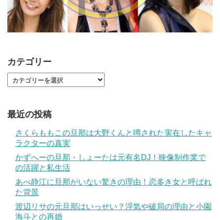
カテゴリー
最近の投稿
さくらももこの旦那は大野くんと噂された実在したキャ
ラクターの真実
かずへーの旦那・しょーたは元有名DJ！映像制作業で
の活躍と私生活
あべ静江に旦那がいない驚きの理由！恋多き女と呼ばれ
た背景
渡辺リサの元旦那はいっせい？浮気や破局の理由と小園
海斗との再婚