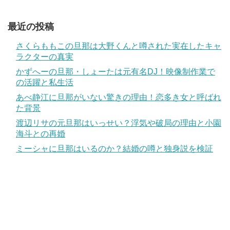
最近の投稿
さくらももこの旦那は大野くんと噂された実在したキャ
ラクターの真実
かずへーの旦那・しょーたは元有名DJ！映像制作業で
の活躍と私生活
あべ静江に旦那がいない驚きの理由！恋多き女と呼ばれ
た背景
渡辺リサの元旦那はいっせい？浮気や破局の理由と小園
海斗との再婚
ミーシャに旦那はいるのか？結婚の噂と独身説を検証