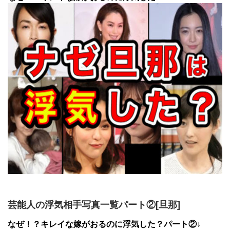
芸能人の浮気相手写真一覧パート②[旦那]
なぜ！？キレイな嫁がおるのに浮気した？パート②↓