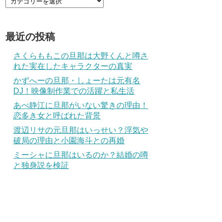
最近の投稿
さくらももこの旦那は大野くんと噂さ
れた実在したキャラクターの真実
かずへーの旦那・しょーたは元有名
DJ！映像制作業での活躍と私生活
あべ静江に旦那がいない驚きの理由！
恋多き女と呼ばれた背景
渡辺リサの元旦那はいっせい？浮気や
破局の理由と小園海斗との再婚
ミーシャに旦那はいるのか？結婚の噂
と独身説を検証