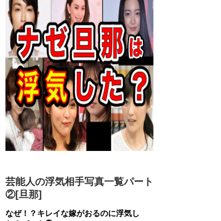
芸能人の浮気相手写真一覧パート
②[旦那]
なぜ！？キレイな嫁がおるのに浮気し