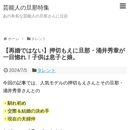
芸能人の旦那特集
あの有名な芸能人の旦那さんに注目
ホーム
タレント
【再婚ではない】押切もえに旦那・涌井秀章が
一目惚れ！子供は息子と娘。
2024/7/5
タレント
今回の記事では、人気モデルの押切もえさんとその旦那・
涌井秀章さんとの
・馴れ初め
・交際＆結婚の決め手
・現在の夫婦仲