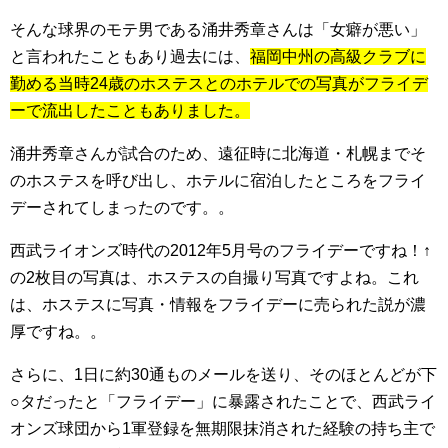
そんな球界のモテ男である涌井秀章さんは「
女癖が悪い」
と言われたこともあり過去には、
福岡中州の高級クラブに
勤める当時24歳のホステスとのホテルでの写真が
フライデ
ー
で流出したこともありました。
涌井秀章さんが試合のため、遠征時に北海道・札幌までそ
のホステスを呼び出し、ホテルに宿泊したところをフライ
デーされてしまったのです。。
西武ライオンズ時代の2012年5月号のフライデーですね！↑
の2枚目の写真は、ホステスの自撮り写真ですよね。これ
は、ホステスに写真・情報をフライデーに売られた説が濃
厚ですね。。
さらに、1日に約30通ものメールを送り、そのほとんどが下
○タだったと「フライデー」に暴露されたことで、西武ライ
オンズ球団から1軍登録を無期限抹消された経験の持ち主で