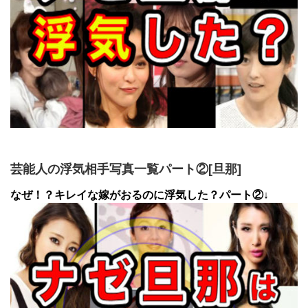
芸能人の浮気相手写真一覧パート②[旦那]
なぜ！？キレイな嫁がおるのに浮気した？パート②↓