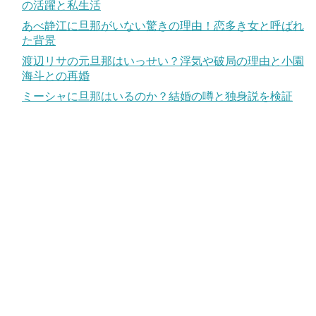
の活躍と私生活
あべ静江に旦那がいない驚きの理由！恋多き女と呼ばれ
た背景
渡辺リサの元旦那はいっせい？浮気や破局の理由と小園
海斗との再婚
ミーシャに旦那はいるのか？結婚の噂と独身説を検証