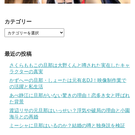
カテゴリー
最近の投稿
さくらももこの旦那は大野くんと噂された実在したキャ
ラクターの真実
かずへーの旦那・しょーたは元有名DJ！映像制作業で
の活躍と私生活
あべ静江に旦那がいない驚きの理由！恋多き女と呼ばれ
た背景
渡辺リサの元旦那はいっせい？浮気や破局の理由と小園
海斗との再婚
ミーシャに旦那はいるのか？結婚の噂と独身説を検証