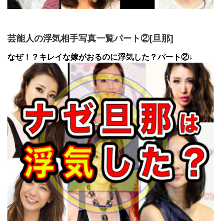
芸能人の浮気相手写真一覧パート②[旦那]
なぜ！？キレイな嫁がおるのに浮気した？パート②↓