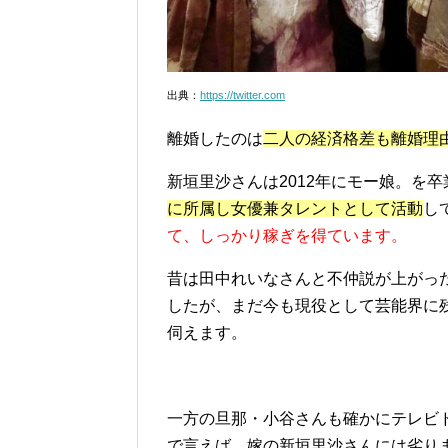
出典：
https://twitter.com
離婚したのは
二人の経済格差も離婚理
新垣里沙さんは2012年にモー娘。を
に所属し女優兼タレントとして活動
し
て、しっかり稼ぎを得ています。
昔は田中れいなさんと不仲説が上がっ
したが、まだ今も現役として芸能界に
伺えます。
一方の旦那・小谷さんも確かにテレビ
で言えば、嫁の新垣里沙さんには劣り