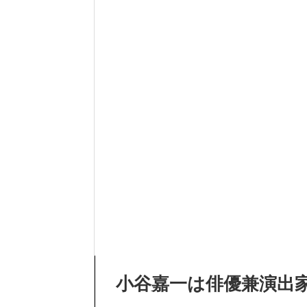
小谷嘉一は俳優兼演出