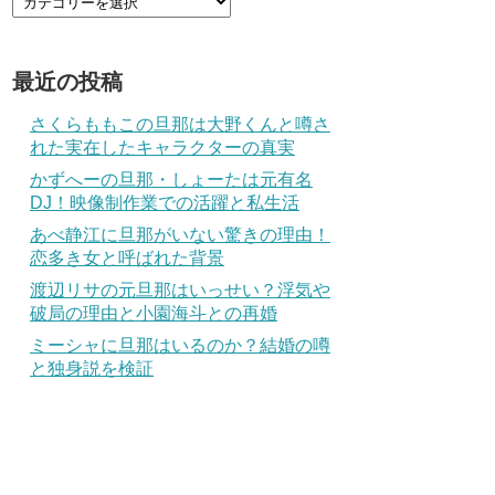
最近の投稿
さくらももこの旦那は大野くんと噂さ
れた実在したキャラクターの真実
かずへーの旦那・しょーたは元有名
DJ！映像制作業での活躍と私生活
あべ静江に旦那がいない驚きの理由！
恋多き女と呼ばれた背景
渡辺リサの元旦那はいっせい？浮気や
破局の理由と小園海斗との再婚
ミーシャに旦那はいるのか？結婚の噂
と独身説を検証