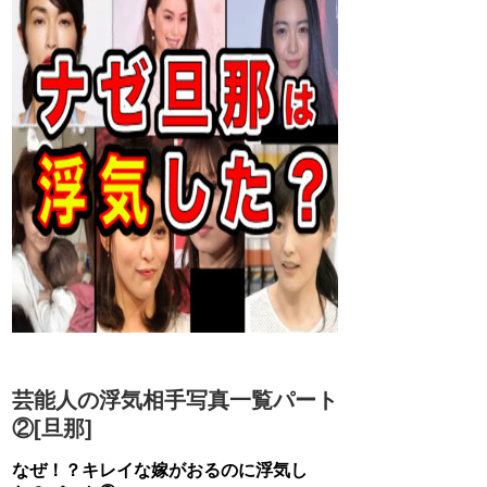
芸能人の浮気相手写真一覧パート
②[旦那]
なぜ！？キレイな嫁がおるのに浮気し