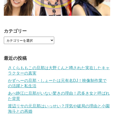
カテゴリー
最近の投稿
さくらももこの旦那は大野くんと噂された実在したキャ
ラクターの真実
かずへーの旦那・しょーたは元有名DJ！映像制作業で
の活躍と私生活
あべ静江に旦那がいない驚きの理由！恋多き女と呼ばれ
た背景
渡辺リサの元旦那はいっせい？浮気や破局の理由と小園
海斗との再婚