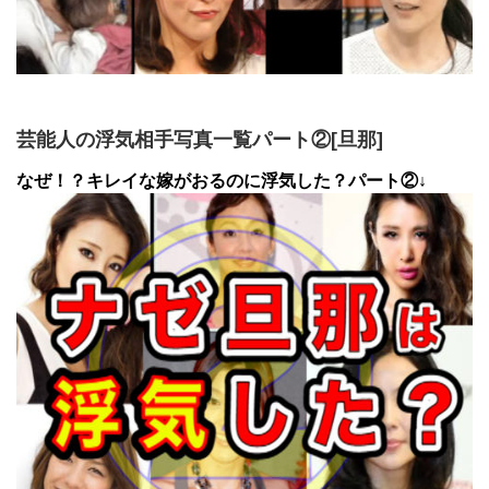
芸能人の浮気相手写真一覧パート②[旦那]
なぜ！？キレイな嫁がおるのに浮気した？パート②↓