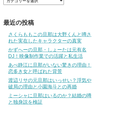
最近の投稿
さくらももこの旦那は大野くんと噂さ
れた実在したキャラクターの真実
かずへーの旦那・しょーたは元有名
DJ！映像制作業での活躍と私生活
あべ静江に旦那がいない驚きの理由！
恋多き女と呼ばれた背景
渡辺リサの元旦那はいっせい？浮気や
破局の理由と小園海斗との再婚
ミーシャに旦那はいるのか？結婚の噂
と独身説を検証