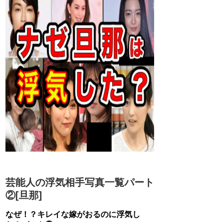
芸能人の浮気相手写真一覧パート
②[旦那]
なぜ！？キレイな嫁がおるのに浮気し