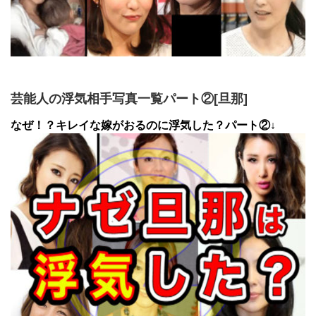
芸能人の浮気相手写真一覧パート②[旦那]
なぜ！？キレイな嫁がおるのに浮気した？パート②↓