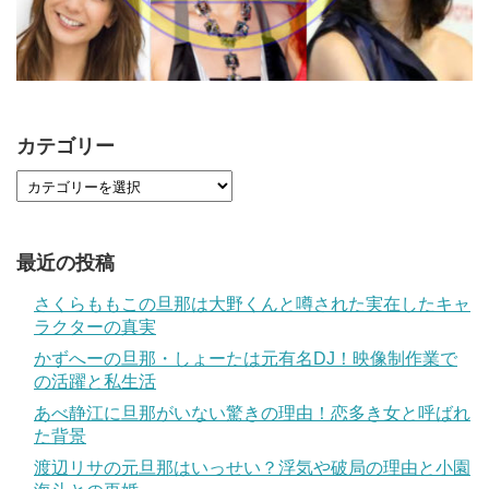
カテゴリー
最近の投稿
さくらももこの旦那は大野くんと噂された実在したキャ
ラクターの真実
かずへーの旦那・しょーたは元有名DJ！映像制作業で
の活躍と私生活
あべ静江に旦那がいない驚きの理由！恋多き女と呼ばれ
た背景
渡辺リサの元旦那はいっせい？浮気や破局の理由と小園