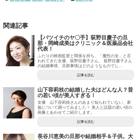
関連記事
【バツイチのヤ〇手】荻野目慶子の旦
那・岡崎成美はクリニック＆医薬品会社
代表！
ふたりの映画監督と関係を持ち、「魔性の女」と言
われてきた女優、荻野目慶子さん。 荻野目慶子さん
の結婚事情、旦那事情はどのようなものでし...
記事を読む
山下容莉枝の結婚した夫はどんな人？昔
の若い頃が美人すぎる！
女優 山下容莉枝さんのあまり知られていない、家
族について調べてみました！ 美人と話題の若い頃の
画像とあわせてご紹介します。
記事を読む
長谷川恵美の旦那や結婚相手＆子供。大