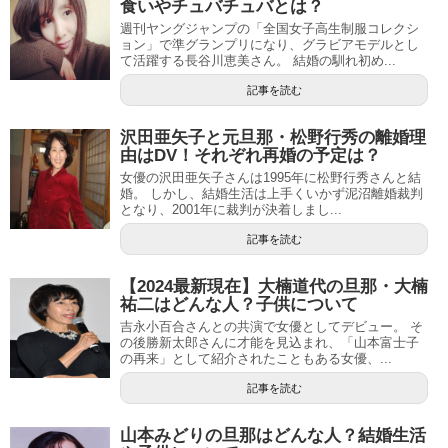
食いやチュバチュバとは？
週刊ヤングジャンプの「全国女子高生制服コレクシ
ョン」で準グランプリになり、グラビアモデルとし
て活躍する長谷川恵美さん。 結婚の馴れ初め...
記事を読む
沢田亜矢子と元旦那・松野行秀の離婚理
由はDV！それぞれ再婚の予定は？
女優の沢田亜矢子さんは1995年に松野行秀さんと結
婚。 しかし、結婚生活は上手くいかず泥沼離婚裁判
となり、2001年に裁判が決着しまし...
記事を読む
【2024最新現在】大楠道代の旦那・大楠
祐二はどんな人？子供について
吉永小百合さんとの共演で女優としてデビュー。 そ
の後勝新太郎さんに才能を見込まれ、「山本富士子
の再来」として紹介されたこともある女優、...
記事を読む
山本みどりの旦那はどんな人？結婚生活