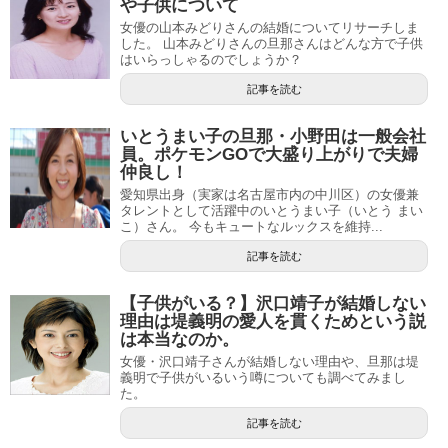
や子供について
女優の山本みどりさんの結婚についてリサーチしま
した。 山本みどりさんの旦那さんはどんな方で子供
はいらっしゃるのでしょうか？
記事を読む
いとうまい子の旦那・小野田は一般会社
員。ポケモンGOで大盛り上がりで夫婦
仲良し！
愛知県出身（実家は名古屋市内の中川区）の女優兼
タレントとして活躍中のいとうまい子（いとう まい
こ）さん。 今もキュートなルックスを維持...
記事を読む
【子供がいる？】沢口靖子が結婚しない
理由は堤義明の愛人を貫くためという説
は本当なのか。
女優・沢口靖子さんが結婚しない理由や、旦那は堤
義明で子供がいるいう噂についても調べてみまし
た。
記事を読む