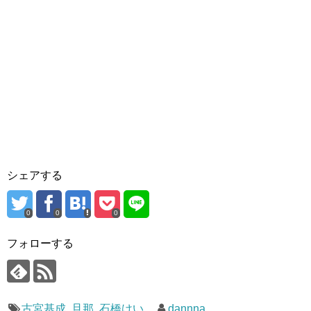
シェアする
0
0
0
フォローする
古宮基成
,
旦那
,
石橋けい
dannna