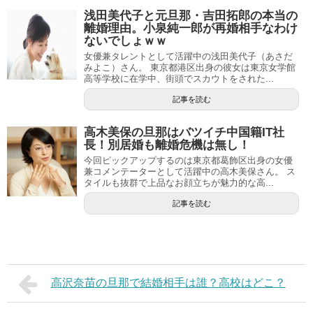
浅田美代子と元旦那・吉田拓郎の本当の
離婚理由。小泉純一郎が再婚相手なわけ
ないでしょｗｗ
女優兼タレントとして活躍中の浅田美代子（あさだ
みよこ）さん。 東京都港区出身の彼女は東京女学館
高等学校に在学中、街頭でスカウトをされた...
記事を読む
高木美保の旦那はバツイチ中国籍IT社
長！別居婚も離婚危機は無し！
今回ピックアップするのは東京都葛飾区出身の女優
兼コメンテーターとして活躍中の高木美保さん。 ス
タイルも抜群で上品なお顔立ちが魅力的な高...
記事を読む
高沢奈苗の旦那で結婚相手は誰？高校はどこ？