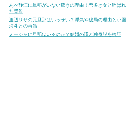
あべ静江に旦那がいない驚きの理由！恋多き女と呼ばれ
た背景
渡辺リサの元旦那はいっせい？浮気や破局の理由と小園
海斗との再婚
ミーシャに旦那はいるのか？結婚の噂と独身説を検証