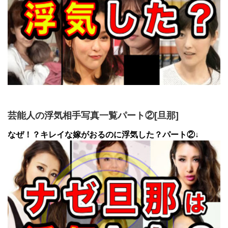
芸能人の浮気相手写真一覧パート②[旦那]
なぜ！？キレイな嫁がおるのに浮気した？パート②↓