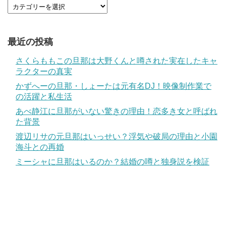
最近の投稿
さくらももこの旦那は大野くんと噂された実在したキャ
ラクターの真実
かずへーの旦那・しょーたは元有名DJ！映像制作業で
の活躍と私生活
あべ静江に旦那がいない驚きの理由！恋多き女と呼ばれ
た背景
渡辺リサの元旦那はいっせい？浮気や破局の理由と小園
海斗との再婚
ミーシャに旦那はいるのか？結婚の噂と独身説を検証