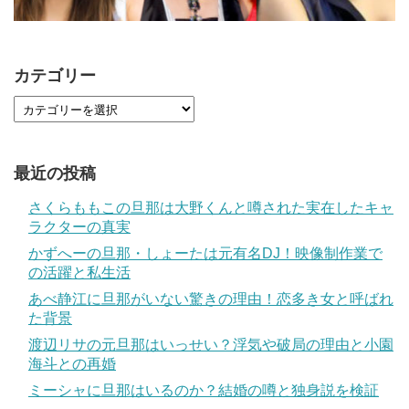
カテゴリー
最近の投稿
さくらももこの旦那は大野くんと噂された実在したキャ
ラクターの真実
かずへーの旦那・しょーたは元有名DJ！映像制作業で
の活躍と私生活
あべ静江に旦那がいない驚きの理由！恋多き女と呼ばれ
た背景
渡辺リサの元旦那はいっせい？浮気や破局の理由と小園
海斗との再婚
ミーシャに旦那はいるのか？結婚の噂と独身説を検証