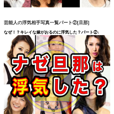
芸能人の浮気相手写真一覧パート②[旦那]
なぜ！？キレイな嫁がおるのに浮気した？パート②↓