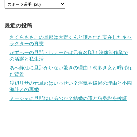
最近の投稿
さくらももこの旦那は大野くんと噂された実在したキャ
ラクターの真実
かずへーの旦那・しょーたは元有名DJ！映像制作業で
の活躍と私生活
あべ静江に旦那がいない驚きの理由！恋多き女と呼ばれ
た背景
渡辺リサの元旦那はいっせい？浮気や破局の理由と小園
海斗との再婚
ミーシャに旦那はいるのか？結婚の噂と独身説を検証