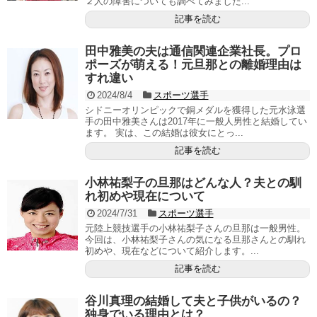
２人の障害についても調べてみました...
記事を読む
田中雅美の夫は通信関連企業社長。プロ
ポーズが萌える！元旦那との離婚理由は
すれ違い
2024/8/4
スポーツ選手
シドニーオリンピックで銅メダルを獲得した元水泳選
手の田中雅美さんは2017年に一般人男性と結婚してい
ます。 実は、この結婚は彼女にとっ...
記事を読む
小林祐梨子の旦那はどんな人？夫との馴
れ初めや現在について
2024/7/31
スポーツ選手
元陸上競技選手の小林祐梨子さんの旦那は一般男性。
今回は、小林祐梨子さんの気になる旦那さんとの馴れ
初めや、現在などについて紹介します。...
記事を読む
谷川真理の結婚して夫と子供がいるの？
独身でいる理由とは？