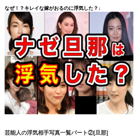
なぜ！？キレイな嫁がおるのに浮気した？↓
芸能人の浮気相手写真一覧パート②[旦那]