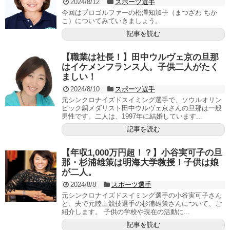
2024/8/12
スポーツ選手
今回はプロゴルファーの松澤知加子（まつざわ ちか
こ）についてみていきましょう。
記事を読む
【職業は社長！】田中ウルヴェ京の旦那
はイケメンフランス人。子供二人がたく
ましい！
2024/8/10
スポーツ選手
元シンクロナイズドスイミング選手で、ソウルオリン
ピック銅メダリスト田中ウルヴェ京さんの旦那は一般
男性です。二人は、1997年に結婚しています...
記事を読む
【年収1,000万円超！？】小谷実可子の旦
那・杉浦雄策は明海大学教授！子供は娘
が二人。
2024/8/8
スポーツ選手
元シンクロナイズドスイミング選手の小谷実可子さん
と、夫で元陸上競技選手の杉浦雄策さんについて、ご
紹介します。 子供の学校や現在の活動に...
記事を読む