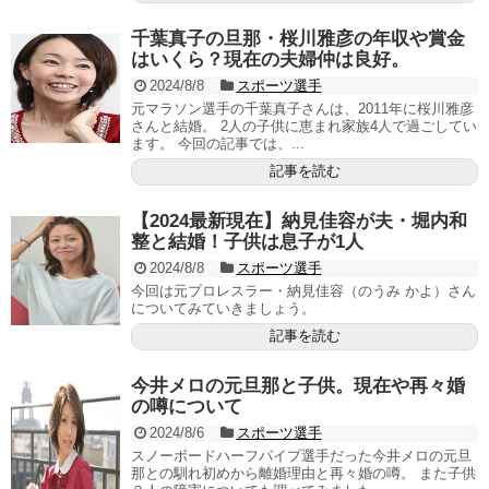
千葉真子の旦那・桜川雅彦の年収や賞金
はいくら？現在の夫婦仲は良好。
2024/8/8
スポーツ選手
元マラソン選手の千葉真子さんは、2011年に桜川雅彦
さんと結婚。 2人の子供に恵まれ家族4人で過ごしてい
ます。 今回の記事では、...
記事を読む
【2024最新現在】納見佳容が夫・堀内和
整と結婚！子供は息子が1人
2024/8/8
スポーツ選手
今回は元プロレスラー・納見佳容（のうみ かよ）さん
についてみていきましょう。
記事を読む
今井メロの元旦那と子供。現在や再々婚
の噂について
2024/8/6
スポーツ選手
スノーボードハーフパイプ選手だった今井メロの元旦
那との馴れ初めから離婚理由と再々婚の噂。 また子供