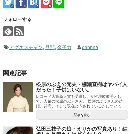
0
0
0
フォローする
アグネスチャン
,
旦那
,
金子力
dannna
関連記事
松原のぶえの元夫・棚瀬直樹はヤバイ人
だった！子供はいない。
レコード大賞新人賞を受賞し、女性演歌歌手とし
て、人気の松原のぶえさん。 松原のぶえさんの結
婚、闘病、そして現在どうされているかについて...
記事を読む
弘田三枝子の娘・えりかの写真あり！結