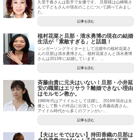
久里千春さんは歌手で女優です。 旦那様は山崎唯さ
んで子どもさんや現在のことについて調べてみまし
た。
記事を読む
植村花菜と旦那・清水勇博の現在の結婚
生活が「素敵すぎる」と話題！
シンガーソングライターとして活躍中の植村花菜さ
んの旦那は清水勇博さん。 植村花菜さんと清水勇博
さんは2013年に結婚しています。 ...
記事を読む
斉藤由貴に元夫はいない！旦那・小井延
安の職業はエリサラ？離婚できない理由
はモルモン教か。
1980年代はアイドルとして活躍し、2019年現在は女
優として数々の作品に出演している斉藤由貴さん。
アイドル時代から多くのファンがい...
記事を読む
【夫はヒモではない】持田香織の旦那は