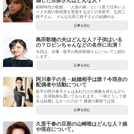
婚した旦那さんはどんな人？
昭和時代の歌姫、「人形の家」という歌で日本レコ
ード大賞の歌唱賞を受賞するほどの名歌手、弘田三
枝子さん。 そんな弘田三枝子さんの結婚やお...
記事を読む
島田歌穂の夫はどんな人？子供はいる
の？ロビンちゃんなどの名作に出演！
今回は、女優・歌手の島田歌穂さんについてご紹介
します。
記事を読む
阿川泰子の夫・結婚相手は誰？今現在の
配偶者や活動について
歌手の阿川泰子さんはあれだけの美貌を持ちながら
も、生涯独身を貫いておられます。 一体どうして彼
女は結婚しなかったのか？ 鎌倉の豪邸では現...
記事を読む
久里千春の旦那の山崎唯はどんな人？娘
や現在について。