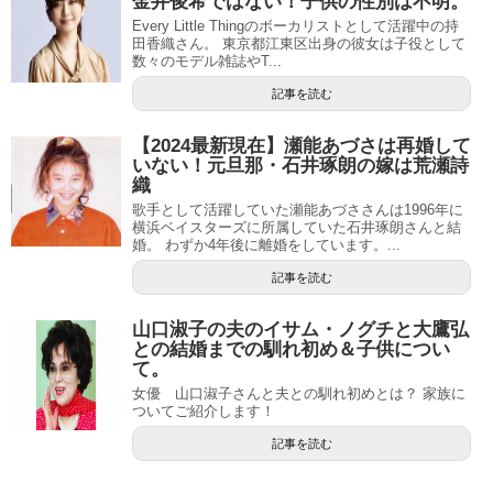
金井俊希ではない！子供の性別は不明。
Every Little Thingのボーカリストとして活躍中の持
田香織さん。 東京都江東区出身の彼女は子役として
数々のモデル雑誌やT...
記事を読む
【2024最新現在】瀬能あづさは再婚して
いない！元旦那・石井琢朗の嫁は荒瀬詩
織
歌手として活躍していた瀬能あづささんは1996年に
横浜ベイスターズに所属していた石井琢朗さんと結
婚。 わずか4年後に離婚をしています。...
記事を読む
山口淑子の夫のイサム・ノグチと大鷹弘
との結婚までの馴れ初め＆子供につい
て。
女優 山口淑子さんと夫との馴れ初めとは？ 家族に
ついてご紹介します！
記事を読む