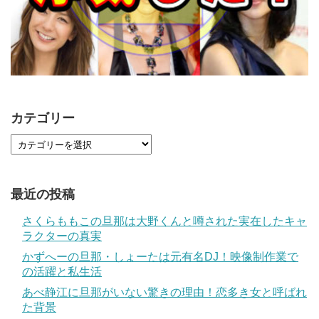
カテゴリー
最近の投稿
さくらももこの旦那は大野くんと噂された実在したキャ
ラクターの真実
かずへーの旦那・しょーたは元有名DJ！映像制作業で
の活躍と私生活
あべ静江に旦那がいない驚きの理由！恋多き女と呼ばれ
た背景