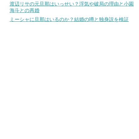
渡辺リサの元旦那はいっせい？浮気や破局の理由と小園
海斗との再婚
ミーシャに旦那はいるのか？結婚の噂と独身説を検証