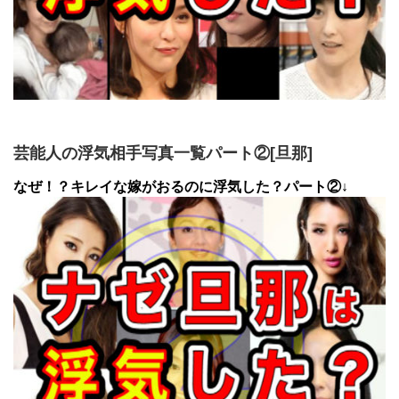
芸能人の浮気相手写真一覧パート②[旦那]
なぜ！？キレイな嫁がおるのに浮気した？パート②↓