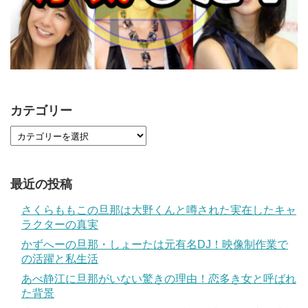
カテゴリー
最近の投稿
さくらももこの旦那は大野くんと噂された実在したキャ
ラクターの真実
かずへーの旦那・しょーたは元有名DJ！映像制作業で
の活躍と私生活
あべ静江に旦那がいない驚きの理由！恋多き女と呼ばれ
た背景