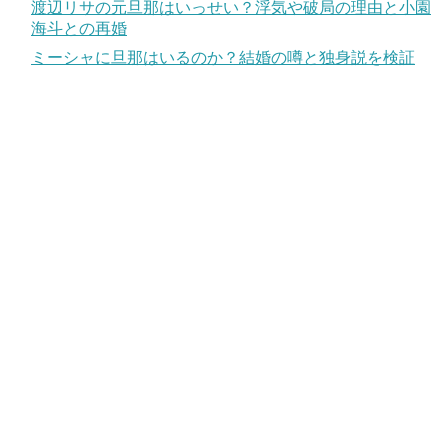
渡辺リサの元旦那はいっせい？浮気や破局の理由と小園
海斗との再婚
ミーシャに旦那はいるのか？結婚の噂と独身説を検証