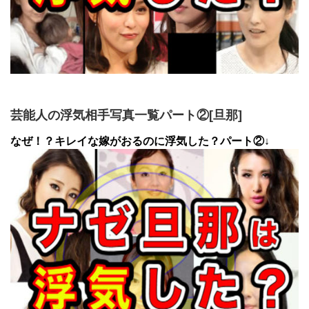
芸能人の浮気相手写真一覧パート②[旦那]
なぜ！？キレイな嫁がおるのに浮気した？パート②↓