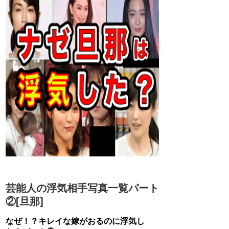
芸能人の浮気相手写真一覧パート
②[旦那]
なぜ！？キレイな嫁がおるのに浮気し