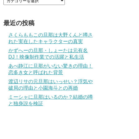
最近の投稿
さくらももこの旦那は大野くんと噂さ
れた実在したキャラクターの真実
かずへーの旦那・しょーたは元有名
DJ！映像制作業での活躍と私生活
あべ静江に旦那がいない驚きの理由！
恋多き女と呼ばれた背景
渡辺リサの元旦那はいっせい？浮気や
破局の理由と小園海斗との再婚
ミーシャに旦那はいるのか？結婚の噂
と独身説を検証