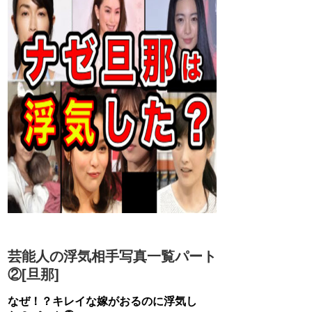
芸能人の浮気相手写真一覧パート
②[旦那]
なぜ！？キレイな嫁がおるのに浮気し