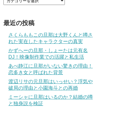
最近の投稿
さくらももこの旦那は大野くんと噂さ
れた実在したキャラクターの真実
かずへーの旦那・しょーたは元有名
DJ！映像制作業での活躍と私生活
あべ静江に旦那がいない驚きの理由！
恋多き女と呼ばれた背景
渡辺リサの元旦那はいっせい？浮気や
破局の理由と小園海斗との再婚
ミーシャに旦那はいるのか？結婚の噂
と独身説を検証