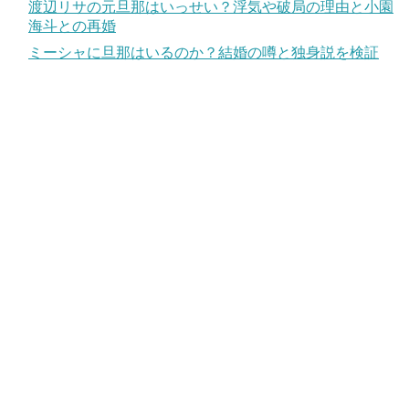
渡辺リサの元旦那はいっせい？浮気や破局の理由と小園
海斗との再婚
ミーシャに旦那はいるのか？結婚の噂と独身説を検証