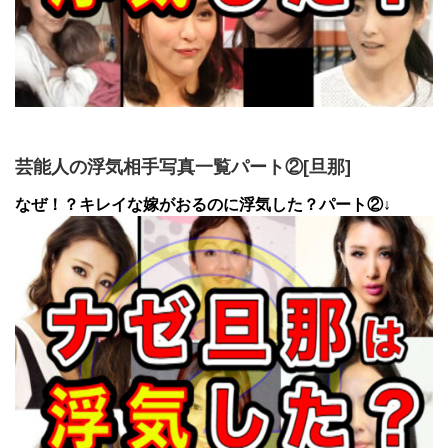
芸能人の浮気相手写真一覧パート②[旦那]
なぜ！？キレイな嫁がおるのに浮気した？パート②↓