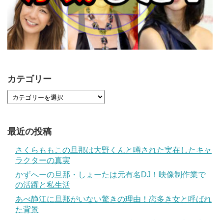
カテゴリー
最近の投稿
さくらももこの旦那は大野くんと噂された実在したキャ
ラクターの真実
かずへーの旦那・しょーたは元有名DJ！映像制作業で
の活躍と私生活
あべ静江に旦那がいない驚きの理由！恋多き女と呼ばれ
た背景