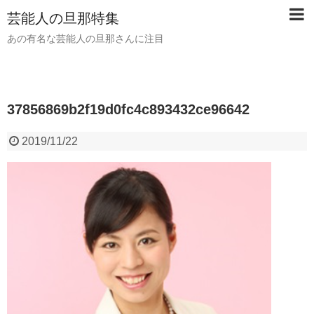
芸能人の旦那特集
あの有名な芸能人の旦那さんに注目
37856869b2f19d0fc4c893432ce96642
2019/11/22