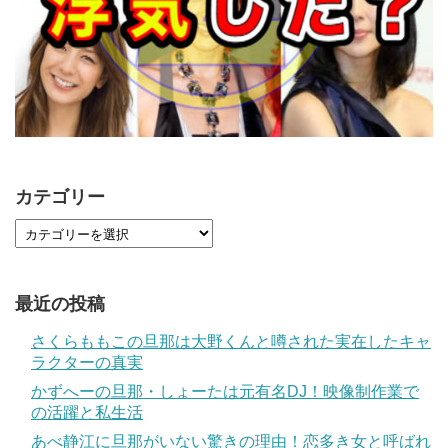
カテゴリー
最近の投稿
さくらももこの旦那は大野くんと噂された実在したキャ
ラクターの真実
かずへーの旦那・しょーたは元有名DJ！映像制作業で
の活躍と私生活
あべ静江に旦那がいない驚きの理由！恋多き女と呼ばれ