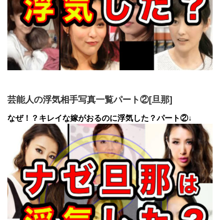
芸能人の浮気相手写真一覧パート②[旦那]
なぜ！？キレイな嫁がおるのに浮気した？パート②↓