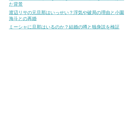
た背景
渡辺リサの元旦那はいっせい？浮気や破局の理由と小園
海斗との再婚
ミーシャに旦那はいるのか？結婚の噂と独身説を検証