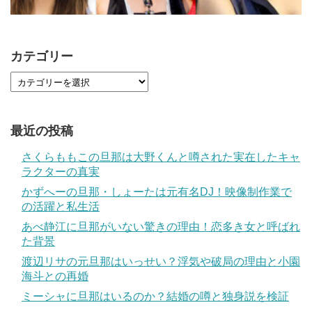
カテゴリー
最近の投稿
さくらももこの旦那は大野くんと噂された実在したキャ
ラクターの真実
かずへーの旦那・しょーたは元有名DJ！映像制作業で
の活躍と私生活
あべ静江に旦那がいない驚きの理由！恋多き女と呼ばれ
た背景
渡辺リサの元旦那はいっせい？浮気や破局の理由と小園
海斗との再婚
ミーシャに旦那はいるのか？結婚の噂と独身説を検証