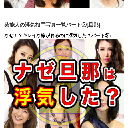
芸能人の浮気相手写真一覧パート②[旦那]
なぜ！？キレイな嫁がおるのに浮気した？パート②↓