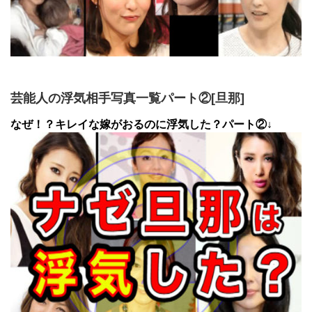
芸能人の浮気相手写真一覧パート②[旦那]
なぜ！？キレイな嫁がおるのに浮気した？パート②↓