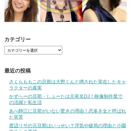
カテゴリー
最近の投稿
さくらももこの旦那は大野くんと噂された実在したキャ
ラクターの真実
かずへーの旦那・しょーたは元有名DJ！映像制作業で
の活躍と私生活
あべ静江に旦那がいない驚きの理由！恋多き女と呼ばれ
た背景
渡辺リサの元旦那はいっせい？浮気や破局の理由と小園