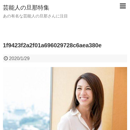
芸能人の旦那特集
あの有名な芸能人の旦那さんに注目
1f9423f2a2f01a696029728c6aea380e
2020/1/29