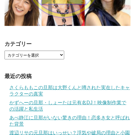
カテゴリー
最近の投稿
さくらももこの旦那は大野くんと噂された実在したキャ
ラクターの真実
かずへーの旦那・しょーたは元有名DJ！映像制作業で
の活躍と私生活
あべ静江に旦那がいない驚きの理由！恋多き女と呼ばれ
た背景
渡辺リサの元旦那はいっせい？浮気や破局の理由と小園