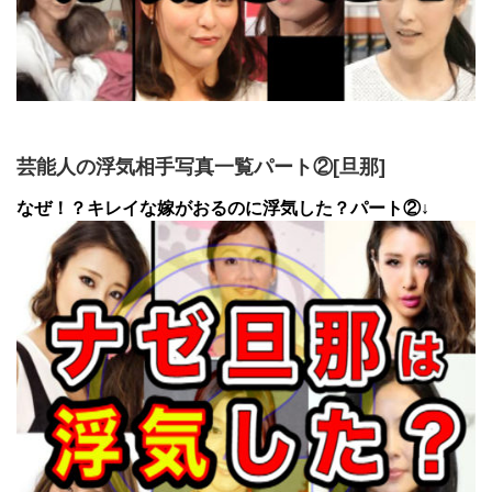
芸能人の浮気相手写真一覧パート②[旦那]
なぜ！？キレイな嫁がおるのに浮気した？パート②↓