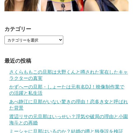
カテゴリー
最近の投稿
さくらももこの旦那は大野くんと噂された実在したキャ
ラクターの真実
かずへーの旦那・しょーたは元有名DJ！映像制作業で
の活躍と私生活
あべ静江に旦那がいない驚きの理由！恋多き女と呼ばれ
た背景
渡辺リサの元旦那はいっせい？浮気や破局の理由と小園
海斗との再婚
ミーシャに旦那はいるのか？結婚の噂と独身説を検証