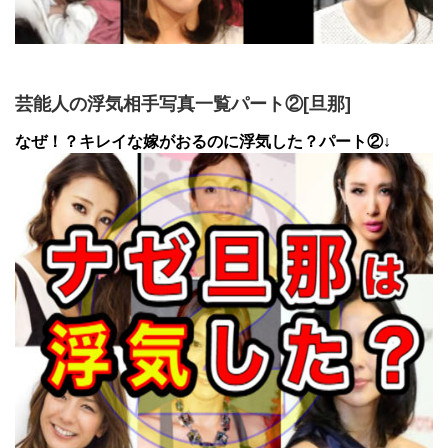
芸能人の浮気相手写真一覧パート②[旦那]
なぜ！？キレイな嫁がおるのに浮気した？パート②↓